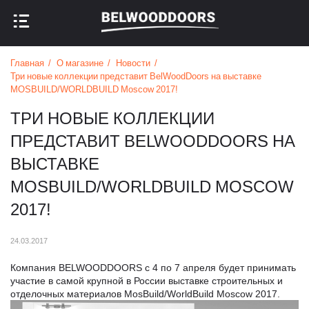
НАЗАД В МЕНЮ
НАЗАД В МЕНЮ
Главная
О магазине
Новости
Три новые коллекции представит BelWoodDoors на выставке
MOSBUILD/WORLDBUILD Moscow 2017!
ТРИ НОВЫЕ КОЛЛЕКЦИИ
ПРЕДСТАВИТ BELWOODDOORS НА
ВЫСТАВКЕ
MOSBUILD/WORLDBUILD MOSCOW
2017!
24.03.2017
Компания BELWOODDOORS с 4 по 7 апреля будет принимать
участие в самой крупной в России выставке строительных и
отделочных материалов MosBuild/WorldBuild Moscow 2017.