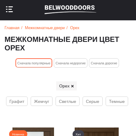
НАЗАД В МЕНЮ
НАЗАД В МЕНЮ
Главная
Межкомнатные двери
Орех
МЕЖКОМНАТНЫЕ ДВЕРИ ЦВЕТ
ОРЕХ
Cначала популярные
Сначала недорогие
Cначала дорогие
Орех
Графит
Жемчуг
Светлые
Серые
Темные
Новинка
Хит