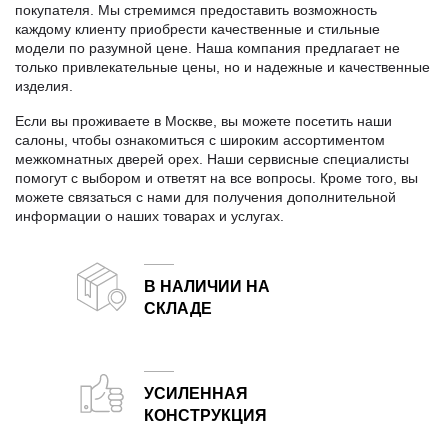
покупателя. Мы стремимся предоставить возможность
каждому клиенту приобрести качественные и стильные
модели по разумной цене. Наша компания предлагает не
только привлекательные цены, но и надежные и качественные
изделия.
Если вы проживаете в Москве, вы можете посетить наши
салоны, чтобы ознакомиться с широким ассортиментом
межкомнатных дверей орех. Наши сервисные специалисты
помогут с выбором и ответят на все вопросы. Кроме того, вы
можете связаться с нами для получения дополнительной
информации о наших товарах и услугах.
В НАЛИЧИИ НА
СКЛАДЕ
Двери от белорусского завода-производителя всегда в наличии на складе в Москве
УСИЛЕННАЯ
КОНСТРУКЦИЯ
Запатентованное заполнение и увеличенная толщина полотна по сравнению с большинством аналогов.