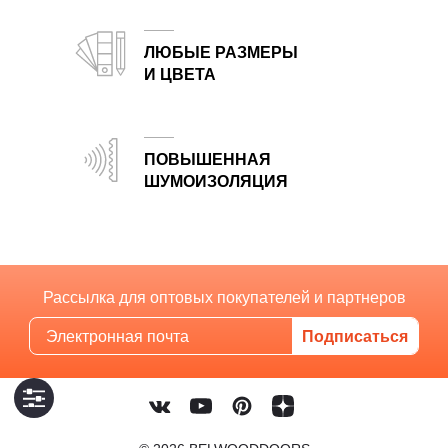
ЛЮБЫЕ РАЗМЕРЫ
И ЦВЕТА
Изготовим двери по индивидуальным размерам в любом цвете по каталогам RAL и NCS
ПОВЫШЕННАЯ
ШУМОИЗОЛЯЦИЯ
Эффективная защита от шума благодаря заполнению Smart core и продуманной конструкции
Рассылка для оптовых покупателей и партнеров