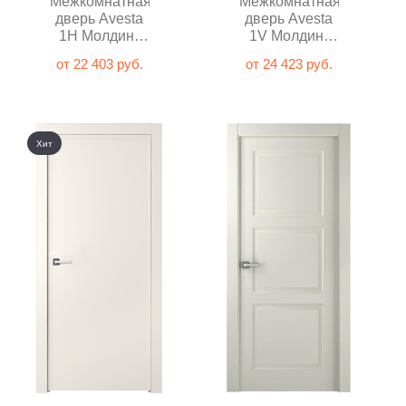
Межкомнатная
Межкомнатная
дверь Avesta
дверь Avesta
1H Молдинг
1V Молдинг
Чёрный
Чёрный
от 22 403 руб.
от 24 423 руб.
Эмаль жемчуг
Эмаль жемчуг
декоративные
декоративные
элементы
элементы
Хит