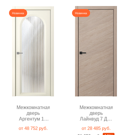
Новинка
Новинка
Межкомнатная
Межкомнатная
дверь
дверь
Аргентум 1E
Лайнвуд 7 Дуб
Эмаль
французский
от 48 752 руб.
от 28 485 руб.
шампань со
глухая