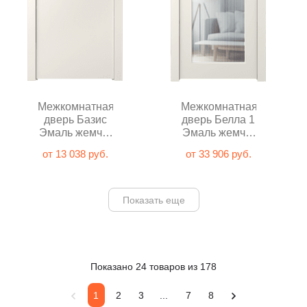
Межкомнатная
Межкомнатная
дверь Базис
дверь Белла 1
Эмаль жемчуг
Эмаль жемчуг
глухая
со стеклом
от 13 038 руб.
от 33 906 руб.
Показать еще
Показано 24 товаров из 178
1
2
3
...
7
8