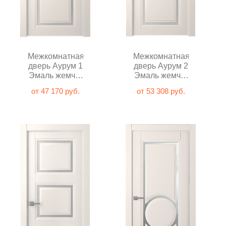
Межкомнатная
Межкомнатная
дверь Аурум 1
дверь Аурум 2
Эмаль жемчуг
Эмаль жемчуг
со стеклом
со стеклом
от 47 170 руб.
от 53 308 руб.