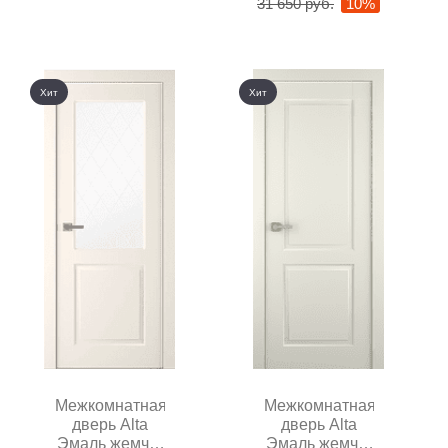
31 650 руб.
10%
стеклом
Хит
Хит
Межкомнатная
Межкомнатная
дверь Alta
дверь Alta
Эмаль жемчуг
Эмаль жемчуг