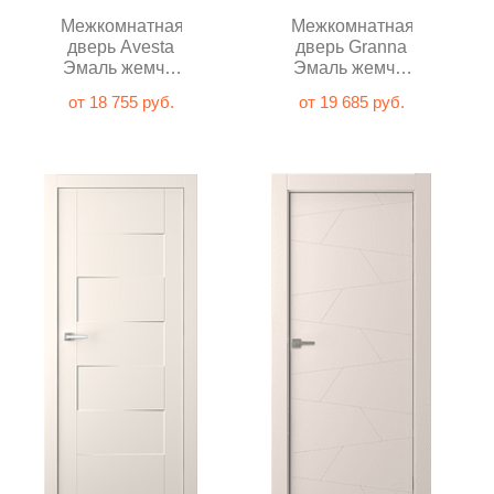
Межкомнатная
Межкомнатная
дверь Avesta
дверь Granna
Эмаль жемчуг
Эмаль жемчуг
глухая
глухая
от 18 755 руб.
от 19 685 руб.