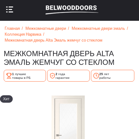
НАЗАД В МЕНЮ
НАЗАД В МЕНЮ
Главная
Межкомнатные двери
Межкомнатные двери эмаль
Коллекция Нарвика
Межкомнатная дверь Alta Эмаль жемчуг со стеклом
МЕЖКОМНАТНАЯ ДВЕРЬ ALTA
ЭМАЛЬ ЖЕМЧУГ СО СТЕКЛОМ
1
лучшие
2
года
25
лет
товары в РБ
гарантии
работы
Хит