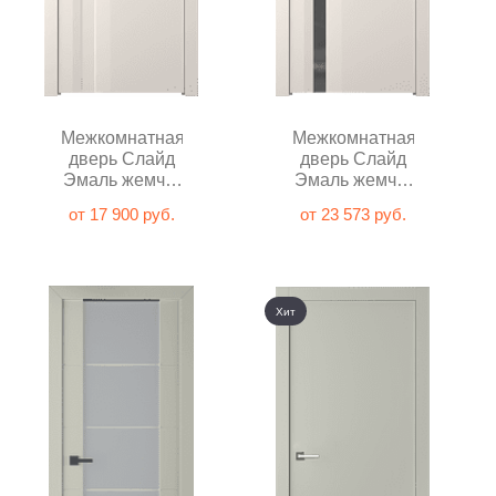
Межкомнатная
Межкомнатная
дверь Слайд
дверь Слайд
Эмаль жемчуг
Эмаль жемчуг
глухая
с зеркалом
от 17 900 руб.
от 23 573 руб.
Хит