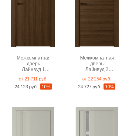
Межкомнатная
Межкомнатная
дверь
дверь
Лайнвуд 1
Лайнвуд 2
Орех глухая
Орех глухая
от 21 711 руб.
от 22 254 руб.
24 123 руб.
10%
24 727 руб.
10%