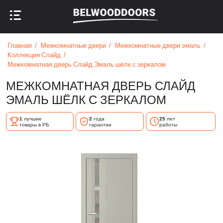
НАЗАД В МЕНЮ
НАЗАД В МЕНЮ
Главная
Межкомнатные двери
Межкомнатные двери эмаль
Коллекция Слайд
Межкомнатная дверь Слайд Эмаль шёлк с зеркалом
МЕЖКОМНАТНАЯ ДВЕРЬ СЛАЙД
ЭМАЛЬ ШЁЛК С ЗЕРКАЛОМ
1
лучшие
2
года
25
лет
товары в РБ
гарантии
работы