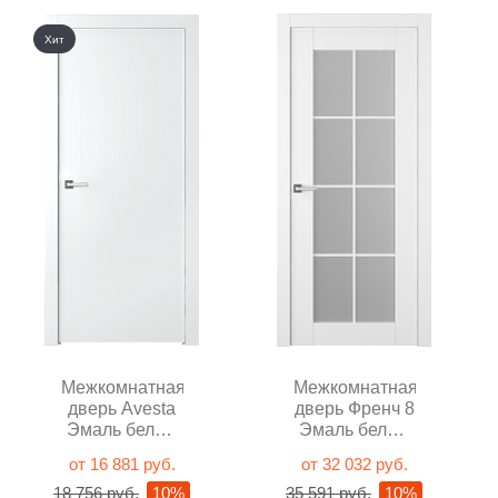
Хит
Межкомнатная
Межкомнатная
дверь Avesta
дверь Френч 8
Эмаль белый
Эмаль белый
глухая
со стеклом
от 16 881 руб.
от 32 032 руб.
18 756 руб.
10%
35 591 руб.
10%