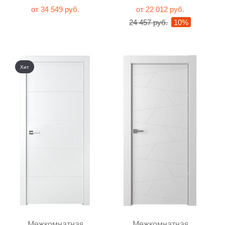
Распродажа
белый со
от 34 549 руб.
от 22 012 руб.
стеклом
24 457 руб.
10%
Хит
Межкомнатная
Межкомнатная