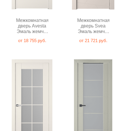
Межкомнатная
Межкомнатная
дверь Avesta
дверь Svea
Эмаль жемчуг
Эмаль жемчуг
глухая
глухая
от 18 755 руб.
от 21 721 руб.