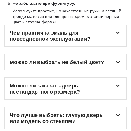
Не забывайте про фурнитуру.
Используйте простые, но качественные ручки и петли. В
тренде матовый или глянцевый хром, матовый черный
цвет и строгие формы.
Чем практична эмаль для
повседневной эксплуатации?
Можно ли выбрать не белый цвет?
Можно ли заказать дверь
нестандартного размера?
Что лучше выбрать: глухую дверь
или модель со стеклом?