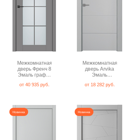
Межкомнатная
Межкомнатная
дверь Френч 8
дверь Arvika
Эмаль графит
Эмаль
со стеклом
пепельный
от 40 935 руб.
от 18 282 руб.
глухая
Новинка
Новинка