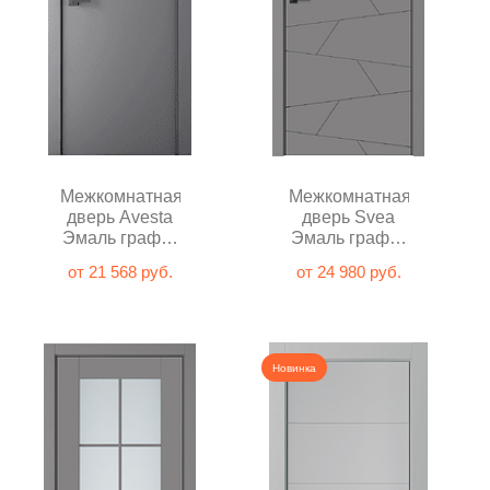
Межкомнатная
Межкомнатная
дверь Avesta
дверь Svea
Эмаль графит
Эмаль графит
глухая
глухая
от 21 568 руб.
от 24 980 руб.
Новинка