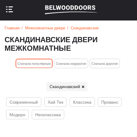
НАЗАД В МЕНЮ
НАЗАД В МЕНЮ
Главная
Межкомнатные двери
Скандинавские
СКАНДИНАВСКИЕ ДВЕРИ
МЕЖКОМНАТНЫЕ
Cначала популярные
Сначала недорогие
Cначала дорогие
Скандинавский
Современный
Хай Тек
Классика
Прованс
Модерн
Неоклассика