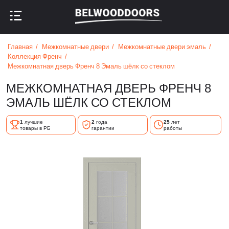
НАЗАД В МЕНЮ
НАЗАД В МЕНЮ
Главная
Межкомнатные двери
Межкомнатные двери эмаль
Коллекция Френч
Межкомнатная дверь Френч 8 Эмаль шёлк со стеклом
МЕЖКОМНАТНАЯ ДВЕРЬ ФРЕНЧ 8
ЭМАЛЬ ШЁЛК СО СТЕКЛОМ
1
лучшие
2
года
25
лет
товары в РБ
гарантии
работы