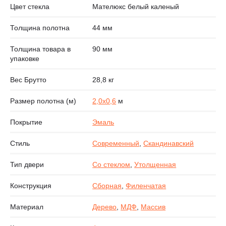
Цвет стекла
Мателюкс белый каленый
Толщина полотна
44 мм
Толщина товара в
90 мм
упаковке
Вес Брутто
28,8 кг
Размер полотна (м)
2,0х0,6
м
Покрытие
Эмаль
Стиль
Современный
,
Скандинавский
Тип двери
Со стеклом
,
Утолщенная
Конструкция
Сборная
,
Филенчатая
Материал
Дерево
,
МДФ
,
Массив