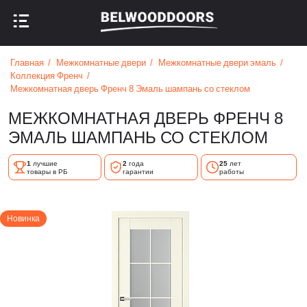
НАЗАД В МЕНЮ
НАЗАД В МЕНЮ
Главная
Межкомнатные двери
Межкомнатные двери эмаль
Коллекция Френч
Межкомнатная дверь Френч 8 Эмаль шампань со стеклом
МЕЖКОМНАТНАЯ ДВЕРЬ ФРЕНЧ 8
ЭМАЛЬ ШАМПАНЬ СО СТЕКЛОМ
1
лучшие
2
года
25
лет
товары в РБ
гарантии
работы
Новинка