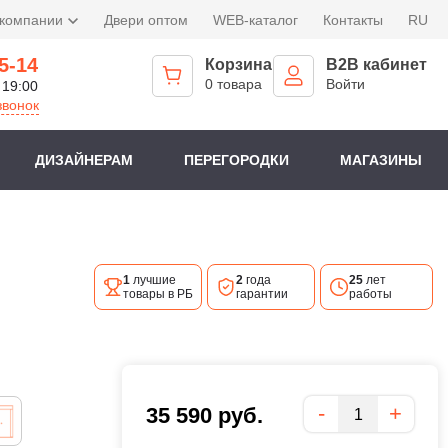
 компании
Двери оптом
WEB-каталог
Контакты
RU
5-14
Корзина
B2B кабинет
0 товара
Войти
 19:00
звонок
ДИЗАЙНЕРАМ
ПЕРЕГОРОДКИ
МАГАЗИНЫ
1
лучшие
2
года
25
лет
товары в РБ
гарантии
работы
Количество
-
+
35 590
руб.