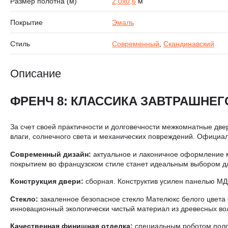
Размер полотна (м)
2,0х0,6
м
Покрытие
Эмаль
Стиль
Современный
,
Скандинавский
Описание
ФРЕНЧ 8: КЛАССИКА ЗАВТРАШНЕГ
За счет своей практичности и долговечности межкомнатные две
влаги, солнечного света и механических повреждений. Официал
Современный дизайн:
актуальное и лаконичное оформление 
покрытием во французском стиле станет идеальным выбором д
Конструкция двери:
сборная. Конструктив усилен панелью МД
Стекло:
закаленное безопасное стекло Мателюкс белого цвета 
инновационный экологически чистый материал из древесных вол
Качественная финишная отделка:
специальным роботом полот