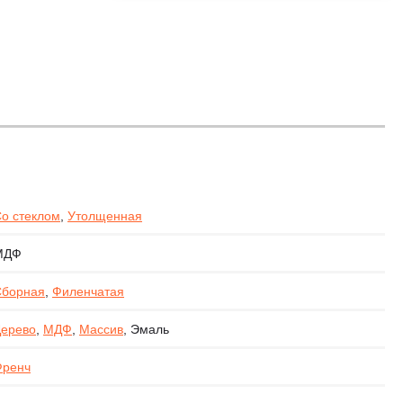
,
о стеклом
,
Утолщенная
МДФ
Сборная
,
Филенчатая
ерево
,
МДФ
,
Массив
, Эмаль
Френч