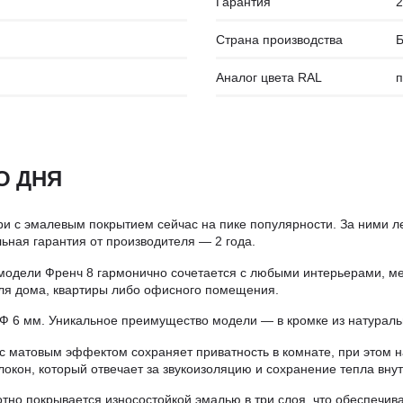
Гарантия
2
Страна производства
Б
Аналог цвета RAL
п
О ДНЯ
ри с эмалевым покрытием сейчас на пике популярности. За ними ле
ьная гарантия от производителя — 2 года.
модели Френч 8 гармонично сочетается с любыми интерьерами, м
ля дома, квартиры либо офисного помещения.
Ф 6 мм. Уникальное преимущество модели — в кромке из натураль
с матовым эффектом сохраняет приватность в комнате, при этом н
окон, который отвечает за звукоизоляцию и сохранение тепла вну
но покрывается износостойкой эмалью в три слоя, что обеспечив