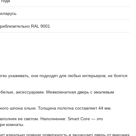
 года
еларусь
риблизительно RAL 9001
гко ухаживать, они подходят для любых интерьеров, не боятся
ебелью, аксессуарами. Межкомнатная дверь с эмалевым
ного шпона ольхи. Толщина полотна составляет 44 мм.
аполняя ее светом. Наполнение: Smart Core — это
три комнаты.
ает идеально ровную поверхность и защищает дверь от внешних