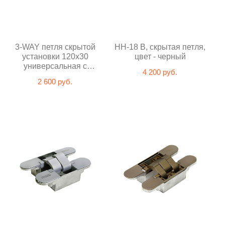
3-WAY петля скрытой
HH-18 B, скрытая петля,
установки 120х30
цвет - черный
универсальная с
4 200 руб.
колпачками, мат хром
2 600 руб.
(60 кг на 2шт) (21010-120
SC)