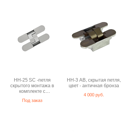
HH-25 SС -петля
HH-3 AB, скрытая петля,
скрытого монтажа в
цвет - античная бронза
комплекте с
4 000 руб.
декоративными
Под заказ
накладками (матовый
хром)