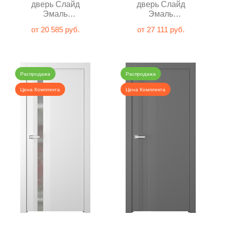
дверь Слайд
дверь Слайд
Эмаль
Эмаль
шампань
шампань
от 20 585 руб.
от 27 111 руб.
глухая
Распродажа
Распродажа
Цена Комплекта
Цена Комплекта