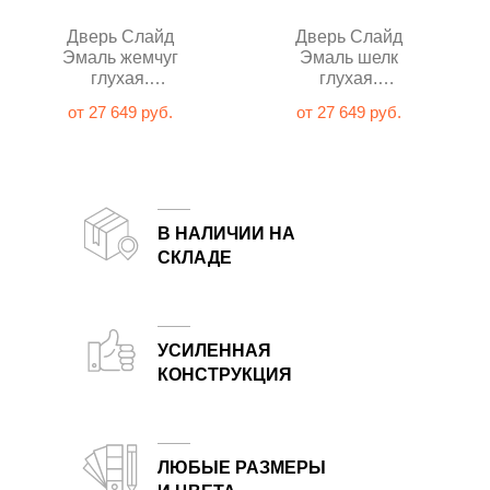
Дверь Слайд
Дверь Слайд
Эмаль жемчуг
Эмаль шелк
глухая.
глухая.
Распродажа
Распродажа
от 27 649 руб.
от 27 649 руб.
В НАЛИЧИИ НА
СКЛАДЕ
Двери от белорусского завода-производителя всегда в наличии на складе в Москве
УСИЛЕННАЯ
КОНСТРУКЦИЯ
Запатентованное заполнение и увеличенная толщина полотна по сравнению с большинством аналогов.
ЛЮБЫЕ РАЗМЕРЫ