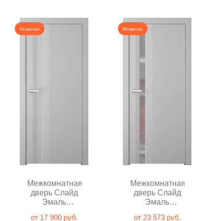
Новинка
Новинка
Межкомнатная
Межкомнатная
дверь Слайд
дверь Слайд
Эмаль
Эмаль
пепельный
пепельный с
от 17 900 руб.
от 23 573 руб.
глухая
зеркалом