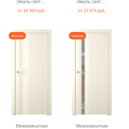
Эмаль светло-
Эмаль светло-
серый глухая
серый с
от 16 564 руб.
от 23 573 руб.
зеркалом
Новинка
Новинка
Межкомнатная
Межкомнатная