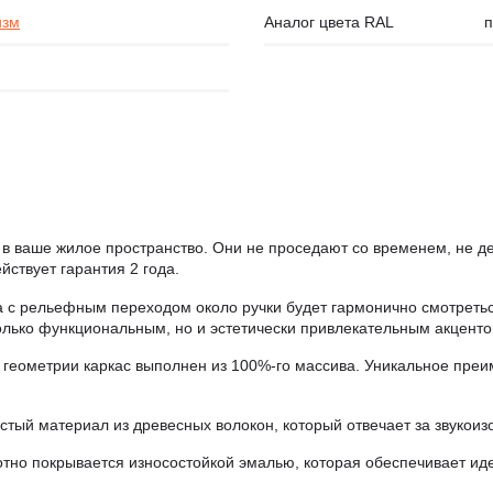
изм
Аналог цвета RAL
п
в ваше жилое пространство. Они не проседают со временем, не д
йствует гарантия 2 года.
с рельефным переходом около ручки будет гармонично смотретьс
лько функциональным, но и эстетически привлекательным акценто
геометрии каркас выполнен из 100%-го массива. Уникальное преи
стый материал из древесных волокон, который отвечает за звукоиз
но покрывается износостойкой эмалью, которая обеспечивает ид