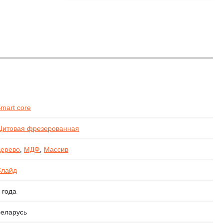
mart core
итовая фрезерованная
ерево
,
МДФ
,
Массив
Слайд
 года
еларусь