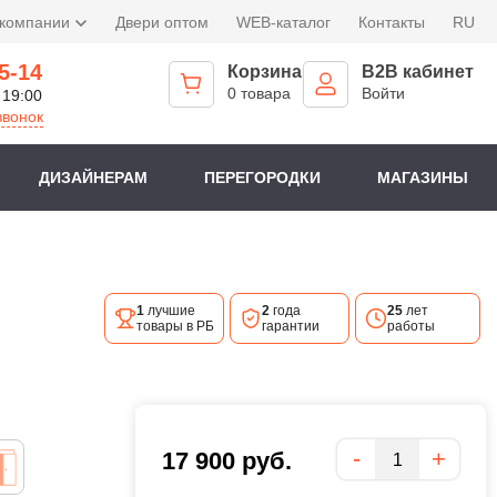
 компании
Двери оптом
WEB-каталог
Контакты
RU
5-14
Корзина
B2B кабинет
0 товара
Войти
 19:00
звонок
ДИЗАЙНЕРАМ
ПЕРЕГОРОДКИ
МАГАЗИНЫ
1
лучшие
2
года
25
лет
товары в РБ
гарантии
работы
Количество
-
+
17 900
руб.