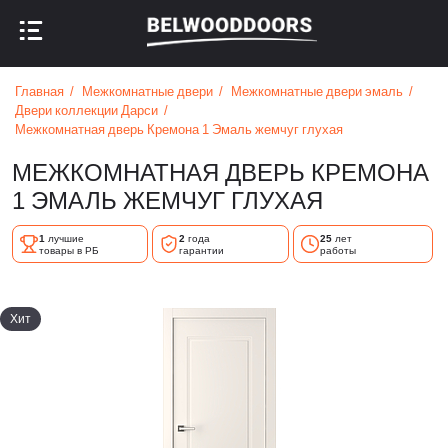
НАЗАД В МЕНЮ
НАЗАД В МЕНЮ
Главная
Межкомнатные двери
Межкомнатные двери эмаль
Двери коллекции Дарси
Межкомнатная дверь Кремона 1 Эмаль жемчуг глухая
МЕЖКОМНАТНАЯ ДВЕРЬ КРЕМОНА
1 ЭМАЛЬ ЖЕМЧУГ ГЛУХАЯ
1
лучшие
2
года
25
лет
товары в РБ
гарантии
работы
Хит