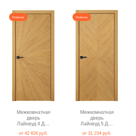
Новинка
Новинка
Межкомнатная
Межкомнатная
дверь
дверь
Лайнвуд 4 Дуб
Лайнвуд 5 Дуб
натуральный
натуральный
от 42 826 руб.
от 31 234 руб.
глухая
глухая