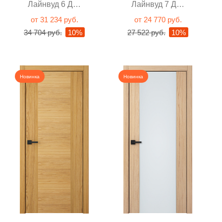
Лайнвуд 6 Дуб
Лайнвуд 7 Дуб
натуральный
натуральный
от 31 234 руб.
от 24 770 руб.
глухая
глухая
34 704 руб.
10%
27 522 руб.
10%
Новинка
Новинка