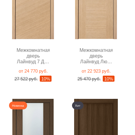
Межкомнатная
Межкомнатная
дверь
дверь
Лайнвуд 7 Дуб
Лайнвуд Люкс
светлый
Дуб светлый
от 24 770 руб.
от 22 923 руб.
глухая
глухая
27 522 руб.
10%
25 470 руб.
10%
Новинка
Хит