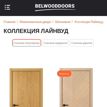
НАЗАД В МЕНЮ
НАЗАД В МЕНЮ
Главная
Межкомнатные двери
Шпоновые
Коллекция Лайнвуд
КОЛЛЕКЦИЯ ЛАЙНВУД
Cначала популярные
Сначала недорогие
Cначала дорогие
Новинка