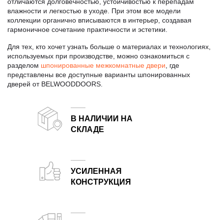
отличаются долговечностью, устойчивостью к перепадам
влажности и легкостью в уходе. При этом все модели
коллекции органично вписываются в интерьер, создавая
гармоничное сочетание практичности и эстетики.
Для тех, кто хочет узнать больше о материалах и технологиях,
используемых при производстве, можно ознакомиться с
разделом
шпонированные межкомнатные двери
, где
представлены все доступные варианты шпонированных
дверей от BELWOODDOORS.
В НАЛИЧИИ НА
СКЛАДЕ
Двери от белорусского завода-производителя всегда в наличии на складе в Москве
УСИЛЕННАЯ
КОНСТРУКЦИЯ
Запатентованное заполнение и увеличенная толщина полотна по сравнению с большинством аналогов.