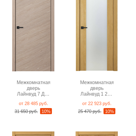
Межкомнатная
Межкомнатная
дверь
дверь
Лайнвуд 7 Дуб
Лайнвуд 1 202
французский
Дуб
от 28 485 руб.
от 22 923 руб.
глухая
натуральный
31 650 руб.
10%
25 470 руб.
10%
со стеклом