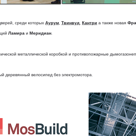
дверей, среди которых
Аурум
,
Твинвуд
,
Кантри
а также новая
Фра
кций
Ламира
и
Меридиан
.
опической металлической коробкой и противопожарные дымогазоне
ый деревянный велосипед без электромотора.