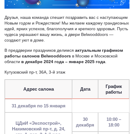
Друзья, наша команда спешит поздравить вас с наступающим
Новым годом и Рождеством! Мы желаем каждому грандиозных
идей, ярких успехов, благополучия и крепкого здоровья. Пусть
чудеса украшают вашу жизнь, а двери Belwooddoors —
создают уют в доме.
В преддверии праздников делимся
актуальным графиком
работы салонов Belwooddoors
в Москве и Московской
области
в декабре 2024 года – январе 2025 года
.
Кутузовский пр-т, 36А, 3-й этаж
График
Адрес салона
Дата
работы
31 декабря по 15 января
30
10:00 –
ЦДиИ «Экспострой»,
декабря
18:00
Нахимовский пр-т, д. 24,