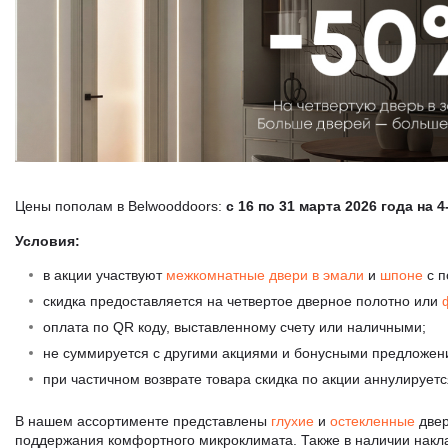
Цены пополам в Belwooddoors:
с 16 по 31 марта 2026 года на 
Условия:
в акции участвуют
межкомнатные двери в эмали
и
шпоне
с п
скидка предоставляется на четвертое дверное полотно или
оплата по QR коду, выставленному счету или наличными;
не суммируется с другими акциями и бонусными предложен
при частичном возврате товара скидка по акции аннулируетс
В нашем ассортименте представлены
глухие
и
остекленные
двер
поддержания комфортного микроклимата. Также в наличии нак