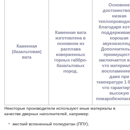
Основное
достоинств
низкая
теплопроводн
благодаря ко
Каменная вата
поддерживае
изготовлена в
хорошая
основном из
звукоизоляц
Каменная
расплава
Дополнитель
(базальтовая)
изверженных
преимущест
вата
горных габбро-
заключается в
базальтовых
что материал
пород.
воспламеняе
даже при
температуре 1 0
что гарантир
высокую
пожаробезопас
Некоторые производители используют иные материалы в
качестве дверных наполнителей, например:
жесткий вспененный полиуретан (ППУ);