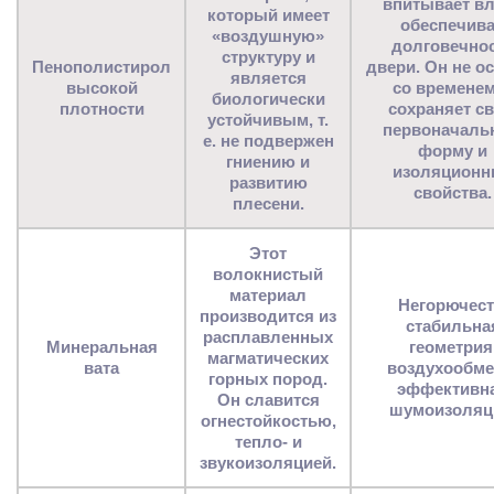
впитывает вл
который имеет
обеспечив
«воздушную»
долговечно
структуру и
Пенополистирол
двери. Он не о
является
высокой
со временем
биологически
плотности
сохраняет с
устойчивым, т.
первоначаль
е. не подвержен
форму и
гниению и
изоляционн
развитию
свойства.
плесени.
Этот
волокнистый
материал
Негорючест
производится из
стабильна
расплавленных
Минеральная
геометрия
магматических
вата
воздухообме
горных пород.
эффективн
Он славится
шумоизоляц
огнестойкостью,
тепло- и
звукоизоляцией.