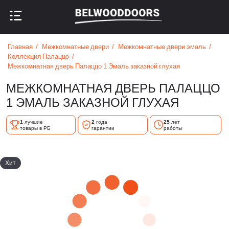
НАЗАД В МЕНЮ
НАЗАД В МЕНЮ
Главная
Межкомнатные двери
Межкомнатные двери эмаль
Коллекция Палаццо
Межкомнатная дверь Палаццо 1 Эмаль заказной глухая
МЕЖКОМНАТНАЯ ДВЕРЬ ПАЛАЦЦО
1 ЭМАЛЬ ЗАКАЗНОЙ ГЛУХАЯ
1
лучшие
2
года
25
лет
товары в РБ
гарантии
работы
Хит