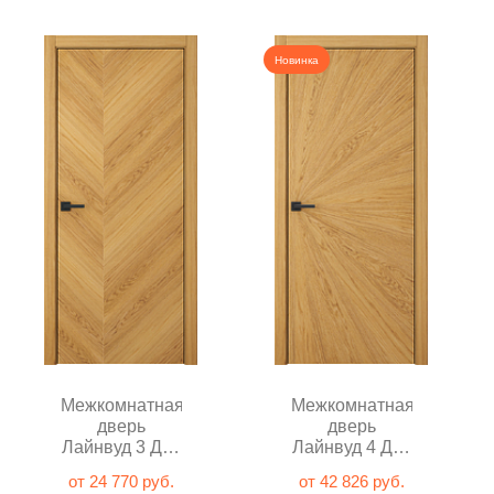
Новинка
Межкомнатная
Межкомнатная
дверь
дверь
Лайнвуд 3 Дуб
Лайнвуд 4 Дуб
натуральный
натуральный
от 24 770 руб.
от 42 826 руб.
глухая
глухая