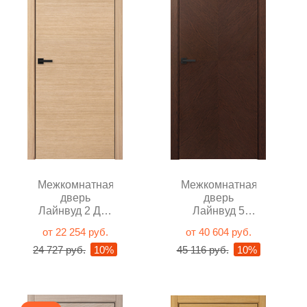
Межкомнатная
Межкомнатная
дверь
дверь
Лайнвуд 2 Дуб
Лайнвуд 5
светлый
Королевский
от 22 254 руб.
от 40 604 руб.
глухая
махагон
24 727 руб.
10%
45 116 руб.
10%
глухая