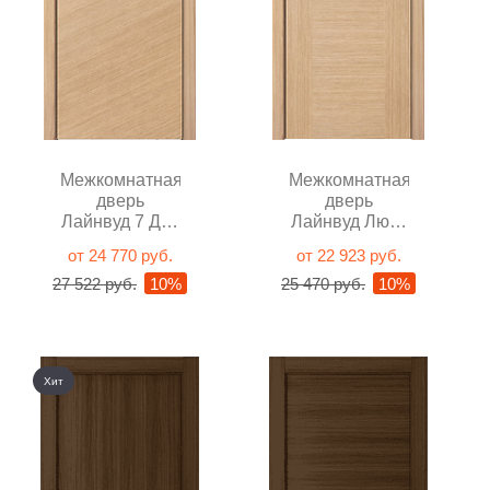
Межкомнатная
Межкомнатная
дверь
дверь
Лайнвуд 7 Дуб
Лайнвуд Люкс
светлый
Дуб светлый
от 24 770 руб.
от 22 923 руб.
глухая
глухая
27 522 руб.
10%
25 470 руб.
10%
Хит