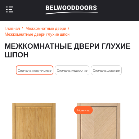
НАЗАД В МЕНЮ
НАЗАД В МЕНЮ
Главная
Межкомнатные двери
Межкомнатные двери глухие шпон
МЕЖКОМНАТНЫЕ ДВЕРИ ГЛУХИЕ
ШПОН
Cначала популярные
Сначала недорогие
Cначала дорогие
Новинка