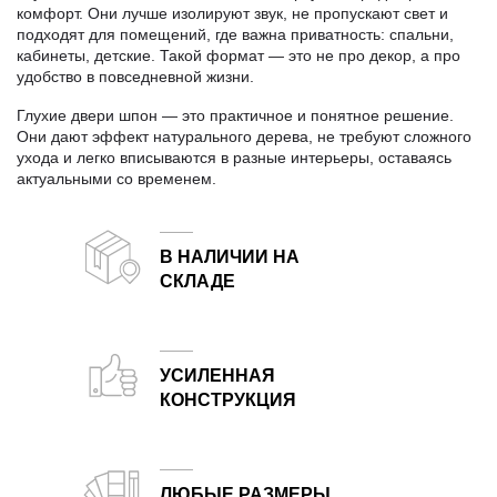
комфорт. Они лучше изолируют звук, не пропускают свет и
подходят для помещений, где важна приватность: спальни,
кабинеты, детские. Такой формат — это не про декор, а про
удобство в повседневной жизни.
Глухие двери шпон — это практичное и понятное решение.
Они дают эффект натурального дерева, не требуют сложного
ухода и легко вписываются в разные интерьеры, оставаясь
актуальными со временем.
В НАЛИЧИИ НА
СКЛАДЕ
Двери от белорусского завода-производителя всегда в наличии на складе в Москве
УСИЛЕННАЯ
КОНСТРУКЦИЯ
Запатентованное заполнение и увеличенная толщина полотна по сравнению с большинством аналогов.
ЛЮБЫЕ РАЗМЕРЫ