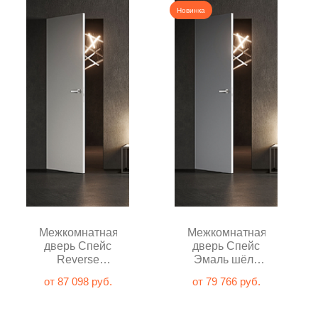
Новинка
Межкомнатная
Межкомнатная
дверь Спейс
дверь Спейс
Reverse
Эмаль шёлк
Эмаль шёлк
глухая
от 87 098 руб.
от 79 766 руб.
глухая