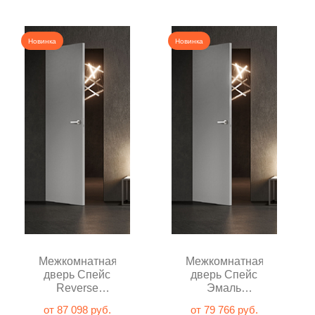
Новинка
Новинка
Межкомнатная
Межкомнатная
дверь Спейс
дверь Спейс
Reverse
Эмаль
Эмаль
пепельный
от 87 098 руб.
от 79 766 руб.
пепельный
глухая