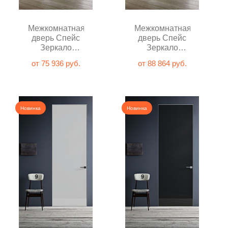
Межкомнатная
Межкомнатная
дверь Спейс
дверь Спейс
Зеркало
Зеркало
незакалённое
незакалённое
от 75 936 руб.
от 88 864 руб.
глухая
графит глухая
Новинка
Новинка