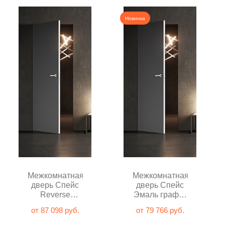
Новинка
Межкомнатная
Межкомнатная
дверь Спейс
дверь Спейс
Reverse
Эмаль графит
Эмаль графит
глухая
от 87 098 руб.
от 79 766 руб.
глухая