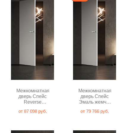
Межкомнатная
Межкомнатная
дверь Спейс
дверь Спейс
Reverse
Эмаль жемчуг
Эмаль жемчуг
глухая
от 87 098 руб.
от 79 766 руб.
глухая