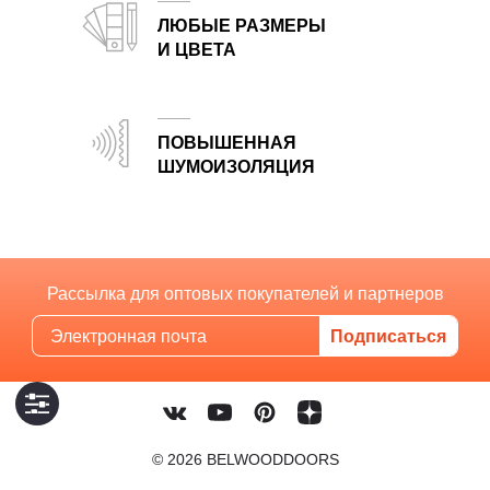
ЛЮБЫЕ РАЗМЕРЫ
И ЦВЕТА
Изготовим двери по индивидуальным размерам в любом цвете по каталогам RAL и NCS
ПОВЫШЕННАЯ
ШУМОИЗОЛЯЦИЯ
Эффективная защита от шума благодаря заполнению Smart core и продуманной конструкции
Рассылка для оптовых покупателей и партнеров
© 2026 BELWOODDOORS