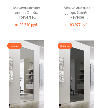
Межкомнатная
Межкомнатная
дверь Спейс
дверь Спейс
Reverse
Reverse
Стекло
Стекло
от 93 740 руб.
от 83 977 руб.
Лакобель
Лакобель
белый глухая
чёрный глухая
Новинка
Новинка