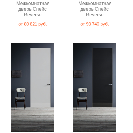
Межкомнатная
Межкомнатная
дверь Спейс
дверь Спейс
Reverse
Reverse
Зеркало
Зеркало
от 80 821 руб.
от 93 740 руб.
незакалённое
незакалённое
глухая
графит глухая