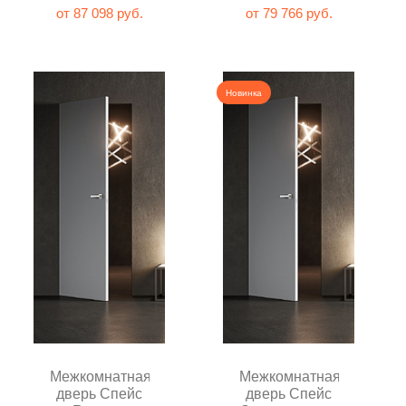
Эмаль мокко
глухая
от 87 098 руб.
от 79 766 руб.
глухая
Новинка
Межкомнатная
Межкомнатная
дверь Спейс
дверь Спейс