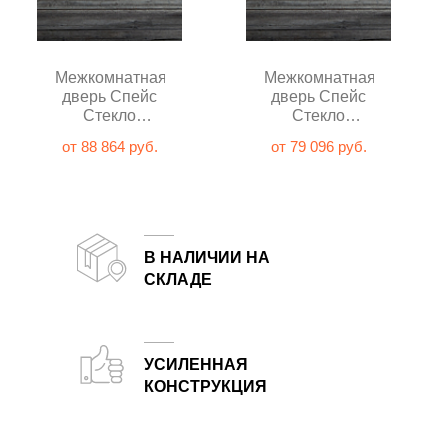
Межкомнатная
Межкомнатная
дверь Спейс
дверь Спейс
Стекло
Стекло
Лакобель
Лакобель
от 88 864 руб.
от 79 096 руб.
белый глухая
чёрный глухая
В НАЛИЧИИ НА
СКЛАДЕ
Двери от белорусского завода-производителя всегда в наличии на складе в Москве
УСИЛЕННАЯ
КОНСТРУКЦИЯ
Запатентованное заполнение и увеличенная толщина полотна по сравнению с большинством аналогов.