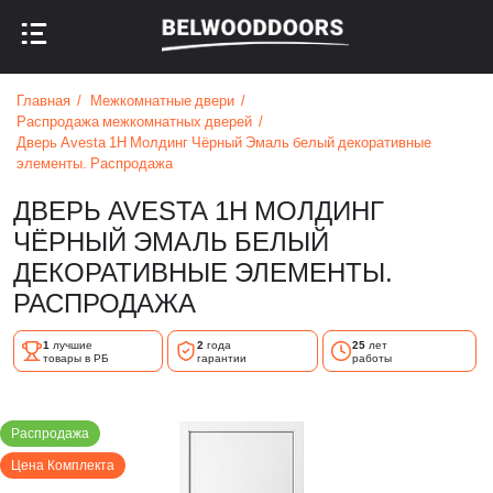
НАЗАД В МЕНЮ
НАЗАД В МЕНЮ
Главная
Межкомнатные двери
Распродажа межкомнатных дверей
Дверь Avesta 1H Молдинг Чёрный Эмаль белый декоративные
элементы. Распродажа
ДВЕРЬ AVESTA 1H МОЛДИНГ
ЧЁРНЫЙ ЭМАЛЬ БЕЛЫЙ
ДЕКОРАТИВНЫЕ ЭЛЕМЕНТЫ.
РАСПРОДАЖА
1
лучшие
2
года
25
лет
товары в РБ
гарантии
работы
Распродажа
Цена Комплекта