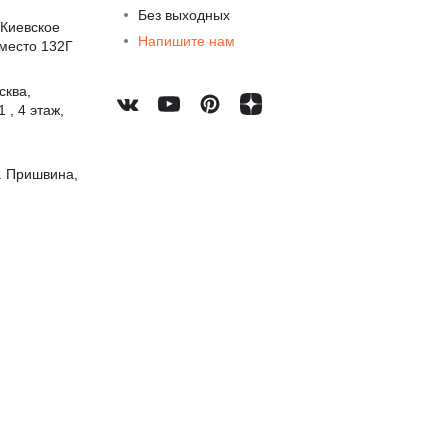
Без выходных
 Киевское
Напишите нам
 место 132Г
сква,
 , 4 этаж,
. Пришвина,