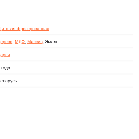
итовая фрезерованная
ерево
,
МДФ
,
Массив
, Эмаль
арси
 года
еларусь