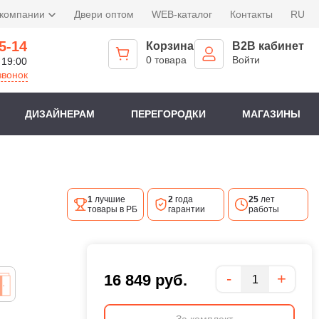
 компании
Двери оптом
WEB-каталог
Контакты
RU
5-14
Корзина
B2B кабинет
0 товара
Войти
 19:00
звонок
ДИЗАЙНЕРАМ
ПЕРЕГОРОДКИ
МАГАЗИНЫ
1
лучшие
2
года
25
лет
товары в РБ
гарантии
работы
Количество
-
+
16 849
руб.
За комплект