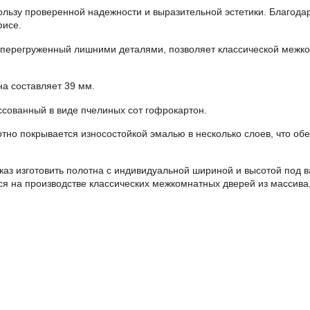
льзу проверенной надежности и выразительной эстетики. Благодар
фисе.
 перегруженный лишними деталями, позволяет классической межко
а составляет 39 мм.
ссованный в виде пчелиных сот гофрокартон.
но покрывается износостойкой эмалью в несколько слоев, что об
аз изготовить полотна с индивидуальной шириной и высотой под ва
я на производстве классических межкомнатных дверей из массива