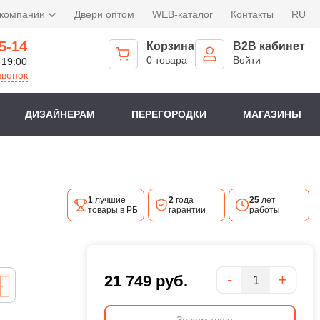
 компании
Двери оптом
WEB-каталог
Контакты
RU
5-14
Корзина
B2B кабинет
0 товара
Войти
 19:00
звонок
ДИЗАЙНЕРАМ
ПЕРЕГОРОДКИ
МАГАЗИНЫ
1
лучшие
2
года
25
лет
товары в РБ
гарантии
работы
Количество
-
+
21 749
руб.
За комплект