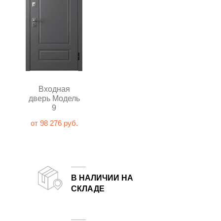
Входная
дверь Модель
9
от 98 276 руб.
В НАЛИЧИИ НА
СКЛАДЕ
Двери от белорусского завода-производителя всегда в наличии на складе в Москве