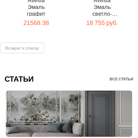
Avesta
Avesta
Эмаль
Эмаль
графит
светло-
серый
21568.38
18 755 руб.
Возврат к списку
СТАТЬИ
ВСЕ СТАТЬИ