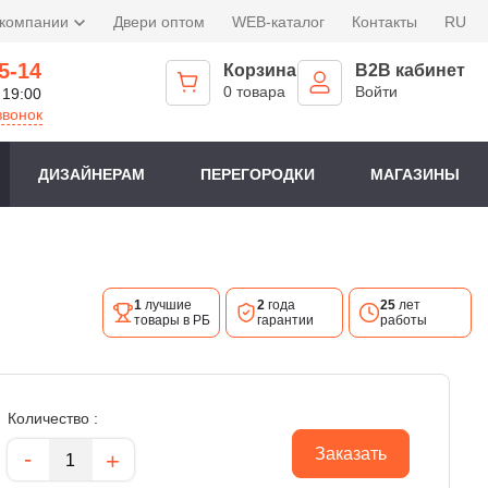
 компании
Двери оптом
WEB-каталог
Контакты
RU
5-14
Корзина
B2B кабинет
0 товара
Войти
 19:00
звонок
ДИЗАЙНЕРАМ
ПЕРЕГОРОДКИ
МАГАЗИНЫ
1
лучшие
2
года
25
лет
товары в РБ
гарантии
работы
Количество :
Количество
-
Заказать
+