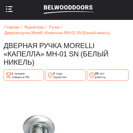
НАЗАД В МЕНЮ
НАЗАД В МЕНЮ
Главная
Фурнитура
Ручки
Дверная ручка Morelli «Капелла» MH-01 SN (Белый никель)
ДВЕРНАЯ РУЧКА MORELLI
«КАПЕЛЛА» MH-01 SN (БЕЛЫЙ
НИКЕЛЬ)
1
лучшие
2
года
25
лет
товары в РБ
гарантии
работы