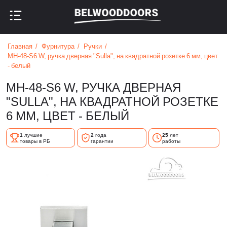
НАЗАД В МЕНЮ
НАЗАД В МЕНЮ
Главная
Фурнитура
Ручки
MH-48-S6 W, ручка дверная "Sulla", на квадратной розетке 6 мм, цвет
- белый
MH-48-S6 W, РУЧКА ДВЕРНАЯ
"SULLA", НА КВАДРАТНОЙ РОЗЕТКЕ
6 ММ, ЦВЕТ - БЕЛЫЙ
1
лучшие
2
года
25
лет
товары в РБ
гарантии
работы