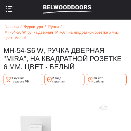
НАЗАД В МЕНЮ
НАЗАД В МЕНЮ
Главная
Фурнитура
Ручки
MH-54-S6 W, ручка дверная "MIRA", на квадратной розетке 6 мм,
цвет - белый
MH-54-S6 W, РУЧКА ДВЕРНАЯ
"MIRA", НА КВАДРАТНОЙ РОЗЕТКЕ
6 ММ, ЦВЕТ - БЕЛЫЙ
1
лучшие
2
года
25
лет
товары в РБ
гарантии
работы