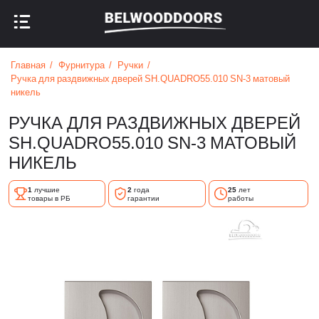
НАЗАД В МЕНЮ
НАЗАД В МЕНЮ
Главная
Фурнитура
Ручки
Ручка для раздвижных дверей SH.QUADRO55.010 SN-3 матовый
никель
РУЧКА ДЛЯ РАЗДВИЖНЫХ ДВЕРЕЙ
SH.QUADRO55.010 SN-3 МАТОВЫЙ
НИКЕЛЬ
1
лучшие
2
года
25
лет
товары в РБ
гарантии
работы