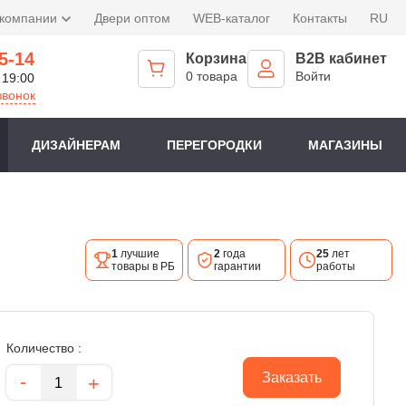
 компании
Двери оптом
WEB-каталог
Контакты
RU
5-14
Корзина
B2B кабинет
0 товара
Войти
 19:00
звонок
ДИЗАЙНЕРАМ
ПЕРЕГОРОДКИ
МАГАЗИНЫ
1
лучшие
2
года
25
лет
товары в РБ
гарантии
работы
Количество :
Количество
-
Заказать
+