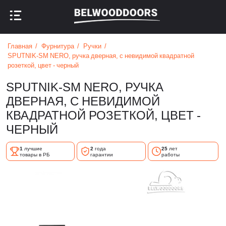
НАЗАД В МЕНЮ
НАЗАД В МЕНЮ
Главная
Фурнитура
Ручки
SPUTNIK-SM NERO, ручка дверная, с невидимой квадратной
розеткой, цвет - черный
SPUTNIK-SM NERO, РУЧКА
ДВЕРНАЯ, С НЕВИДИМОЙ
КВАДРАТНОЙ РОЗЕТКОЙ, ЦВЕТ -
ЧЕРНЫЙ
1
лучшие
2
года
25
лет
товары в РБ
гарантии
работы