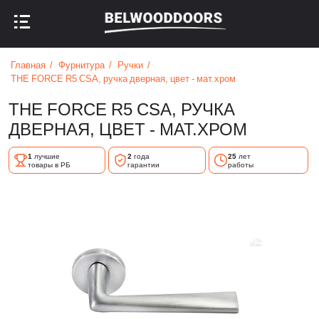
НАЗАД В МЕНЮ
НАЗАД В МЕНЮ
Главная
Фурнитура
Ручки
THE FORCE R5 CSA, ручка дверная, цвет - мат.хром
THE FORCE R5 CSA, РУЧКА
ДВЕРНАЯ, ЦВЕТ - МАТ.ХРОМ
1
лучшие
2
года
25
лет
товары в РБ
гарантии
работы