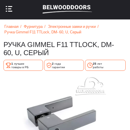
НАЗАД В МЕНЮ
НАЗАД В МЕНЮ
Главная
Фурнитура
Электронные замки и ручки
Ручка Gimmel F11 TTLock, DM- 60, U, Серый
РУЧКА GIMMEL F11 TTLOCK, DM-
60, U, СЕРЫЙ
1
лучшие
2
года
25
лет
товары в РБ
гарантии
работы