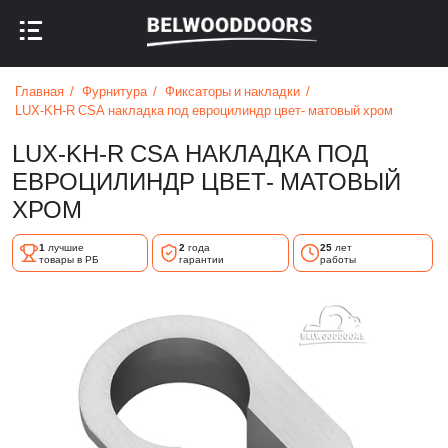
НАЗАД В МЕНЮ
НАЗАД В МЕНЮ
Главная
Фурнитура
Фиксаторы и накладки
LUX-KH-R CSA накладка под евроцилиндр цвет- матовый хром
LUX-KH-R CSA НАКЛАДКА ПОД
ЕВРОЦИЛИНДР ЦВЕТ- МАТОВЫЙ
ХРОМ
1
лучшие
2
года
25
лет
товары в РБ
гарантии
работы