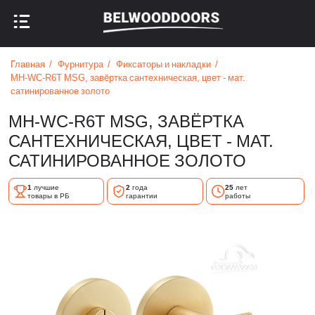
НАЗАД В МЕНЮ
НАЗАД В МЕНЮ
Главная
Фурнитура
Фиксаторы и накладки
MH-WC-R6T MSG, завёртка сантехническая, цвет - мат.
сатинированное золото
MH-WC-R6T MSG, ЗАВЁРТКА
САНТЕХНИЧЕСКАЯ, ЦВЕТ - МАТ.
САТИНИРОВАННОЕ ЗОЛОТО
1
лучшие
2
года
25
лет
товары в РБ
гарантии
работы