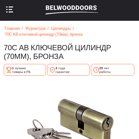
НАЗАД В МЕНЮ
НАЗАД В МЕНЮ
Главная
Фурнитура
Цилиндры
70C AB ключевой цилиндр (70мм), бронза
70C AB КЛЮЧЕВОЙ ЦИЛИНДР
(70ММ), БРОНЗА
1
лучшие
2
года
25
лет
товары в РБ
гарантии
работы