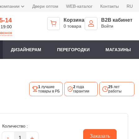
 компании
Двери оптом
WEB-каталог
Контакты
RU
5-14
Корзина
B2B кабинет
0 товара
Войти
 19:00
звонок
ДИЗАЙНЕРАМ
ПЕРЕГОРОДКИ
МАГАЗИНЫ
1
лучшие
2
года
25
лет
товары в РБ
гарантии
работы
Количество :
Количество
-
Заказать
+