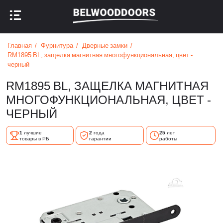
НАЗАД В МЕНЮ
НАЗАД В МЕНЮ
Главная
Фурнитура
Дверные замки
RM1895 BL, защелка магнитная многофункциональная, цвет -
черный
RM1895 BL, ЗАЩЕЛКА МАГНИТНАЯ
МНОГОФУНКЦИОНАЛЬНАЯ, ЦВЕТ -
ЧЕРНЫЙ
1
лучшие
2
года
25
лет
товары в РБ
гарантии
работы