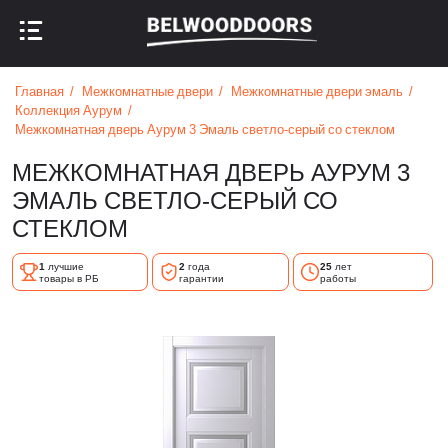
НАЗАД В МЕНЮ
НАЗАД В МЕНЮ
Главная
Межкомнатные двери
Межкомнатные двери эмаль
Коллекция Аурум
Межкомнатная дверь Аурум 3 Эмаль светло-серый со стеклом
МЕЖКОМНАТНАЯ ДВЕРЬ АУРУМ 3
ЭМАЛЬ СВЕТЛО-СЕРЫЙ СО
СТЕКЛОМ
1
лучшие
2
года
25
лет
товары в РБ
гарантии
работы