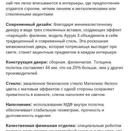
хай-тек легко вписываются в интерьеры, где предпочтение
отдается строгим, четким линиям и металлическими или
стеклянными акцентами.
Современный дизайн:
благодаря минималистичному
декору в виде трех стеклянных вставок, создающих эффект
«парящей» филенки, модель Аурум 3 объединила в себе
традиционный и современный стиль. Эта роскошная
межкомнатная дверь, которая потрясающе выглядит при
свете, станет акцентным предметом в каждом интерьере.
Конструкция двери:
сборная, филенчатая. Толщина
полотна составляет 44 мм, что на 25% больше, чем у других
производителей.
Стекло:
закаленное безопасное стекло Мателюкс белого
цвета с матовым эффектом с одной стороны сохраняет
приватность в комнате, слегка наполняя ее светом.
Наполнение:
использование МДФ внутри полотна
обеспечивает стабильную геометрию, прочность и
долговечность изделия.
Качественная финишная отделка:
специальным роботом
полотно покрывается износостойкой эмалью в три слоя, что