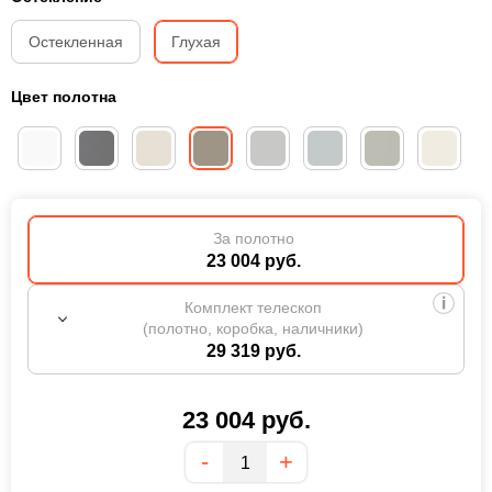
Остекленная
Глухая
Цвет полотна
За полотно
23 004 руб.
Комплект телескоп
(полотно, коробка, наличники)
29 319 руб.
23 004
руб.
Количество
-
+