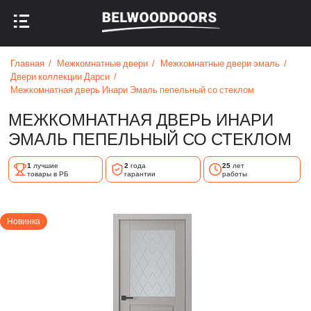
НАЗАД В МЕНЮ
НАЗАД В МЕНЮ
Главная
Межкомнатные двери
Межкомнатные двери эмаль
Двери коллекции Дарси
Межкомнатная дверь Инари Эмаль пепельный со стеклом
МЕЖКОМНАТНАЯ ДВЕРЬ ИНАРИ
ЭМАЛЬ ПЕПЕЛЬНЫЙ СО СТЕКЛОМ
1
лучшие
2
года
25
лет
товары в РБ
гарантии
работы
Новинка