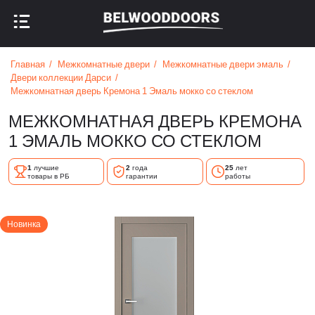
НАЗАД В МЕНЮ
НАЗАД В МЕНЮ
Главная
Межкомнатные двери
Межкомнатные двери эмаль
Двери коллекции Дарси
Межкомнатная дверь Кремона 1 Эмаль мокко со стеклом
МЕЖКОМНАТНАЯ ДВЕРЬ КРЕМОНА
1 ЭМАЛЬ МОККО СО СТЕКЛОМ
1
лучшие
2
года
25
лет
товары в РБ
гарантии
работы
Новинка