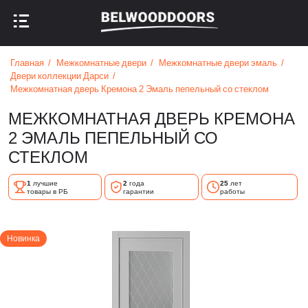
НАЗАД В МЕНЮ
НАЗАД В МЕНЮ
Главная
Межкомнатные двери
Межкомнатные двери эмаль
Двери коллекции Дарси
Межкомнатная дверь Кремона 2 Эмаль пепельный со стеклом
МЕЖКОМНАТНАЯ ДВЕРЬ КРЕМОНА
2 ЭМАЛЬ ПЕПЕЛЬНЫЙ СО
СТЕКЛОМ
1
лучшие
2
года
25
лет
товары в РБ
гарантии
работы
Новинка