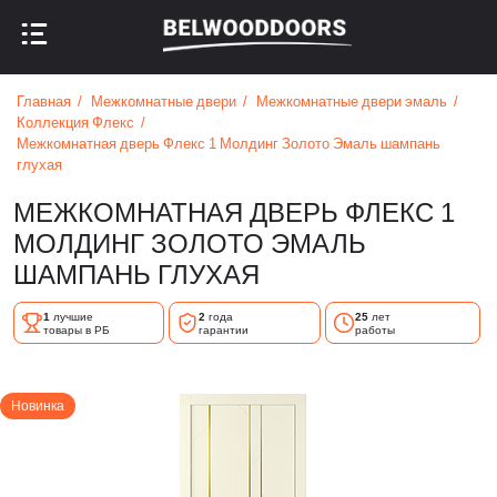
НАЗАД В МЕНЮ
НАЗАД В МЕНЮ
Главная
Межкомнатные двери
Межкомнатные двери эмаль
Коллекция Флекс
Межкомнатная дверь Флекс 1 Молдинг Золото Эмаль шампань
глухая
МЕЖКОМНАТНАЯ ДВЕРЬ ФЛЕКС 1
МОЛДИНГ ЗОЛОТО ЭМАЛЬ
ШАМПАНЬ ГЛУХАЯ
1
лучшие
2
года
25
лет
товары в РБ
гарантии
работы
Новинка