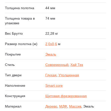
Толщина полотна
44 мм
Толщина товара в
74 мм
упаковке
Вес Брутто
22,28 кг
Размер полотна (м)
2,0х0,6
м
Покрытие
Эмаль
Стиль
Современный
,
Хай Тек
Тип двери
Глухая
,
Утолщенная
Наполнение
Smart core
Конструкция
Щитовая фрезерованная
Материал
Дерево
,
МДФ
,
Массив
, Эмаль