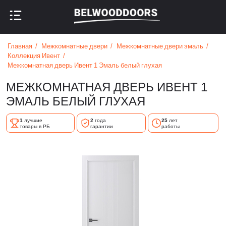
НАЗАД В МЕНЮ
НАЗАД В МЕНЮ
Главная
Межкомнатные двери
Межкомнатные двери эмаль
Коллекция Ивент
Межкомнатная дверь Ивент 1 Эмаль белый глухая
МЕЖКОМНАТНАЯ ДВЕРЬ ИВЕНТ 1
ЭМАЛЬ БЕЛЫЙ ГЛУХАЯ
1
лучшие
2
года
25
лет
товары в РБ
гарантии
работы