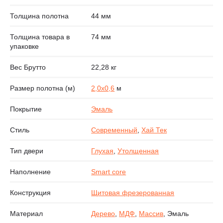
Толщина полотна
44 мм
Толщина товара в
74 мм
упаковке
Вес Брутто
22,28 кг
Размер полотна (м)
2,0х0,6
м
Покрытие
Эмаль
Стиль
Современный
,
Хай Тек
Тип двери
Глухая
,
Утолщенная
Наполнение
Smart core
Конструкция
Щитовая фрезерованная
Материал
Дерево
,
МДФ
,
Массив
, Эмаль