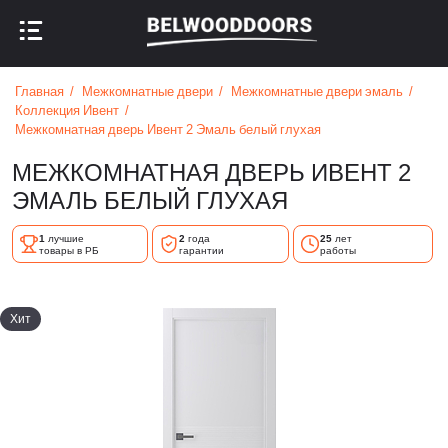
НАЗАД В МЕНЮ
НАЗАД В МЕНЮ
Главная
Межкомнатные двери
Межкомнатные двери эмаль
Коллекция Ивент
Межкомнатная дверь Ивент 2 Эмаль белый глухая
МЕЖКОМНАТНАЯ ДВЕРЬ ИВЕНТ 2
ЭМАЛЬ БЕЛЫЙ ГЛУХАЯ
1
лучшие
2
года
25
лет
товары в РБ
гарантии
работы
Хит