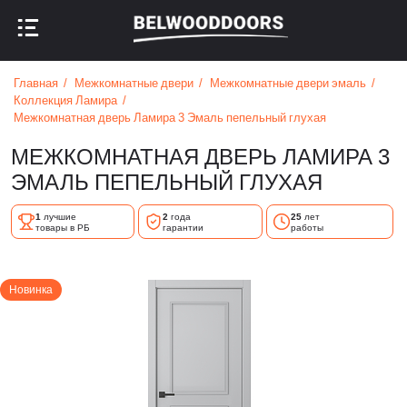
НАЗАД В МЕНЮ
НАЗАД В МЕНЮ
Главная
Межкомнатные двери
Межкомнатные двери эмаль
Коллекция Ламира
Межкомнатная дверь Ламира 3 Эмаль пепельный глухая
МЕЖКОМНАТНАЯ ДВЕРЬ ЛАМИРА 3
ЭМАЛЬ ПЕПЕЛЬНЫЙ ГЛУХАЯ
1
лучшие
2
года
25
лет
товары в РБ
гарантии
работы
Новинка